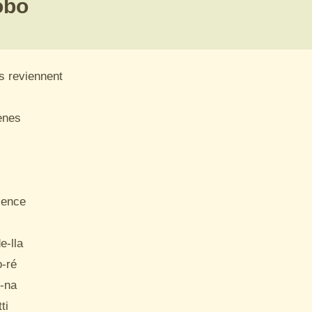
obo
s reviennent

ènes

lence

-lla

-ré

-na

i
