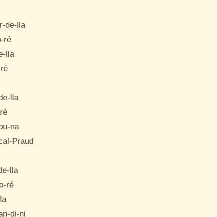
-de-lla

-ré

-lla

ré

e-lla

ré

ou-na

cal-Praud

e-lla

o-ré

a

n-di-ni
