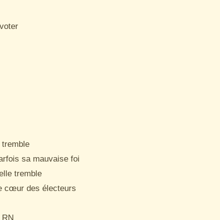
voter

 tremble

arfois sa mauvaise foi

lle tremble

e cœur des électeurs

u RN
