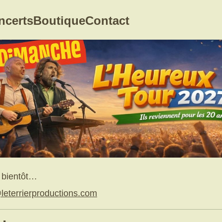
ncerts
Boutique
Contact
r bientôt…
eterrierproductions.com