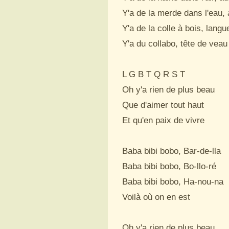
Y'a de la merde dans l'eau, 
Y'a de la colle à bois, langu
Y'a du collabo, tête de veau

L G B T Q R S T

Oh y'a rien de plus beau

Que d'aimer tout haut

Et qu'en paix de vivre

Baba bibi bobo, Bar-de-lla

Baba bibi bobo, Bo-llo-ré

Baba bibi bobo, Ha-nou-na

Voilà où on en est

Oh y'a rien de plus beau
