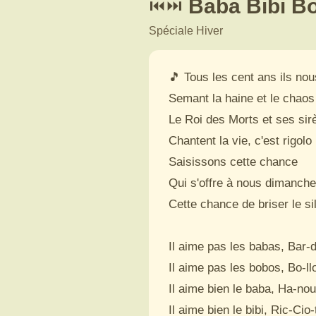
Baba Bibi B
⏮️
⏭️
Spéciale Hiver
🎵 
Tous les cent ans ils nou
Semant la haine et le chaos

Le Roi des Morts et ses sir
Chantent la vie, c'est rigolo

Saisissons cette chance

Qui s'offre à nous dimanche

Cette chance de briser le si
Il aime pas les babas, Bar-de
Il aime pas les bobos, Bo-llo
Il aime bien le baba, Ha-nou
Il aime bien le bibi, Ric-Cio-tt