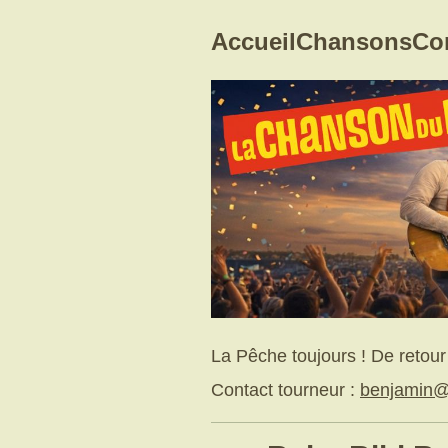
Accueil
Chansons
Co
La Pêche toujours ! De retou
Contact tourneur :
benjamin@l